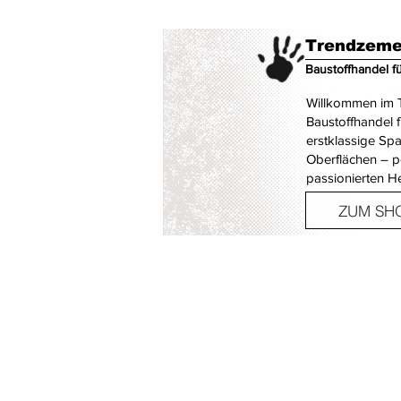
Trendzeme
Baustoffhandel f
Willkommen im T
Baustoffhandel 
erstklassige Sp
Oberflächen – p
passionierten H
ZUM SH