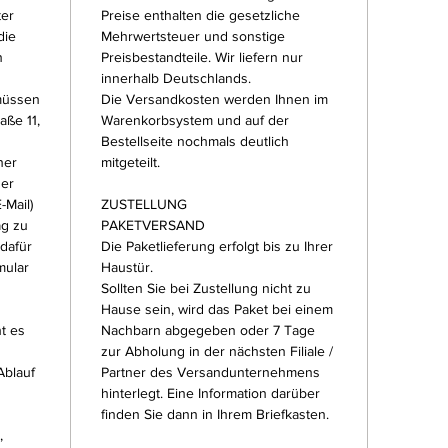
ter
Preise enthalten die gesetzliche
die
Mehrwertsteuer und sonstige
n
Preisbestandteile. Wir liefern nur
innerhalb Deutschlands.
müssen
Die Versandkosten werden Ihnen im
aße 11,
Warenkorbsystem und auf der
Bestellseite nochmals deutlich
ner
mitgeteilt.
der
-Mail)
ZUSTELLUNG
ag zu
PAKETVERSAND
 dafür
Die Paketlieferung erfolgt bis zu Ihrer
mular
Haustür.
Sollten Sie bei Zustellung nicht zu
Hause sein, wird das Paket bei einem
t es
Nachbarn abgegeben oder 7 Tage
zur Abholung in der nächsten Filiale /
Ablauf
Partner des Versandunternehmens
hinterlegt. Eine Information darüber
finden Sie dann in Ihrem Briefkasten.
,