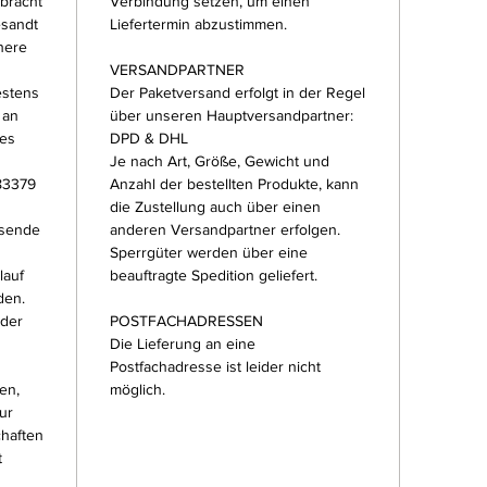
bracht
Verbindung setzen, um einen
esandt
Liefertermin abzustimmen.
here
VERSANDPARTNER
estens
Der Paketversand erfolgt in der Regel
 an
über unseren Hauptversandpartner:
ses
DPD & DHL
Je nach Art, Größe, Gewicht und
83379
Anzahl der bestellten Produkte, kann
die Zustellung auch über einen
usende
anderen Versandpartner erfolgen.
Sperrgüter werden über eine
lauf
beauftragte Spedition geliefert.
den.
 der
POSTFACHADRESSEN
Die Lieferung an eine
Postfachadresse ist leider nicht
en,
möglich.
ur
chaften
t