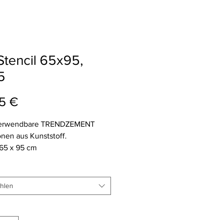
Stencil 65x95,
5
Preis
5 €
erwendbare TRENDZEMENT
nen aus Kunststoff.
65 x 95 cm
 300my.
l für Spachtel- und
niken.
hlen
: innerhalb von 5-7
Bestell- oder Fertigungsware)