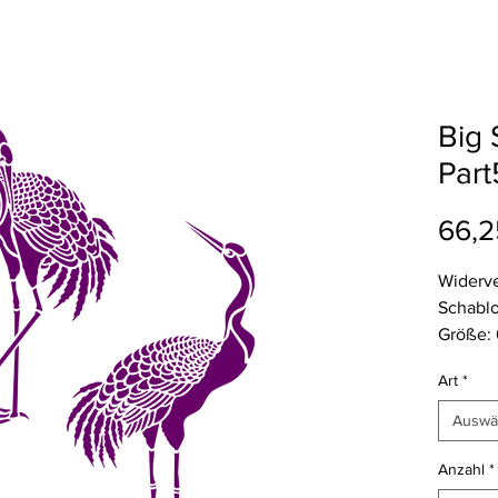
Big 
Part
66,2
Widerv
Schablo
Größe: 
Stärke:
Art
*
Flexibe
Maltech
Auswä
Versand
Anzahl
*
Tagen (