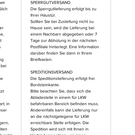
wir
SPERRGUTVERSAND
lich
Die Sperrgutlieferung erfolgt bis zu
Ihrer Haustür.
Sollten Sie bei Zustellung nicht zu
er
Hause sein, wird die Lieferung bei
ne,
einem Nachbarn abgegeben oder 7
t
Tage zur Abholung in der nächsten
s
Postfiliale hinterlegt. Eine Information
darüber finden Sie dann in Ihrem
ng
Briefkasten.
 bei
SPEDITIONSVERSAND
be
Die Speditionslieferung erfolgt frei
Bordsteinkante.
tzt
Bitte beachten Sie, dass sich die
Abladestelle in einem für LKW
rt; in
befahrbaren Bereich befinden muss.
eser
Anderenfalls kann die Lieferung nur
an die nächstgelegene für LKW
gern,
erreichbare Stelle erfolgen. Die
lten
Spedition wird sich mit Ihnen in