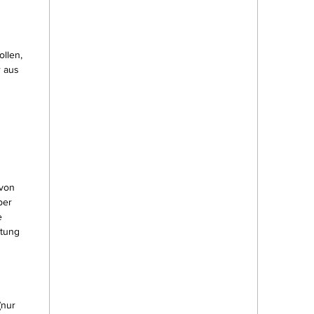
llen,
r aus
 von
ber
e
stung
(nur