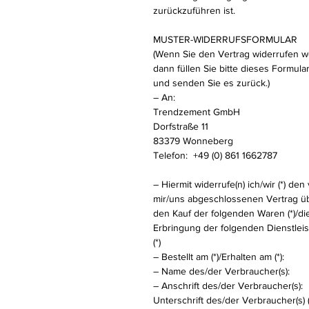
zurückzuführen ist.
MUSTER-WIDERRUFSFORMULAR
(Wenn Sie den Vertrag widerrufen wo
dann füllen Sie bitte dieses Formula
und senden Sie es zurück.)
– An:
Trendzement GmbH
Dorfstraße 11
83379 Wonneberg
Telefon: +49 (0) 861 1662787
– Hiermit widerrufe(n) ich/wir (*) den
mir/uns abgeschlossenen Vertrag ü
den Kauf der folgenden Waren (*)/di
Erbringung der folgenden Dienstlei
(*)
– Bestellt am (*)/Erhalten am (*):
– Name des/der Verbraucher(s):
– Anschrift des/der Verbraucher(s):
Unterschrift des/der Verbraucher(s) 