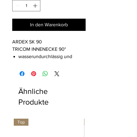
In den Warenkorb
ARDEX SK 90
TRICOM INNENECKE 90°
wasserundurchlässig und
witterungsbeständig
hoch reißfest und
dehnungsfähig
alkalibeständig
Ähnliche
beständig gegen aggressive
Produkte
Medien
wasserundurchlässig und
witterungsstabil
Top
Neu
PRODUKTBESCHREIBUNG:
ARDEX SK 90 ist eine