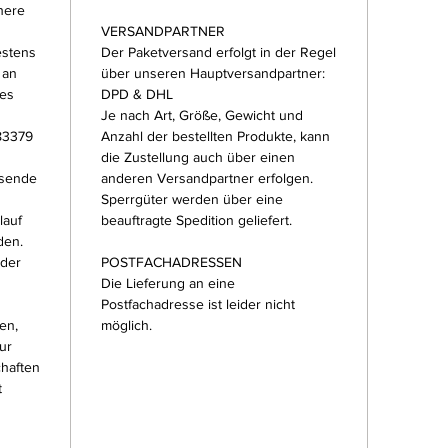
here
VERSANDPARTNER
estens
Der Paketversand erfolgt in der Regel
 an
über unseren Hauptversandpartner:
ses
DPD & DHL
Je nach Art, Größe, Gewicht und
83379
Anzahl der bestellten Produkte, kann
die Zustellung auch über einen
usende
anderen Versandpartner erfolgen.
Sperrgüter werden über eine
lauf
beauftragte Spedition geliefert.
den.
 der
POSTFACHADRESSEN
Die Lieferung an eine
Postfachadresse ist leider nicht
en,
möglich.
ur
chaften
t