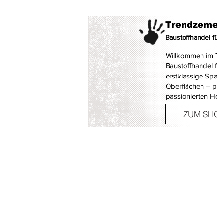
Trendzeme
Baustoffhandel f
Willkommen im T
Baustoffhandel 
erstklassige Sp
Oberflächen – p
passionierten H
ZUM SH