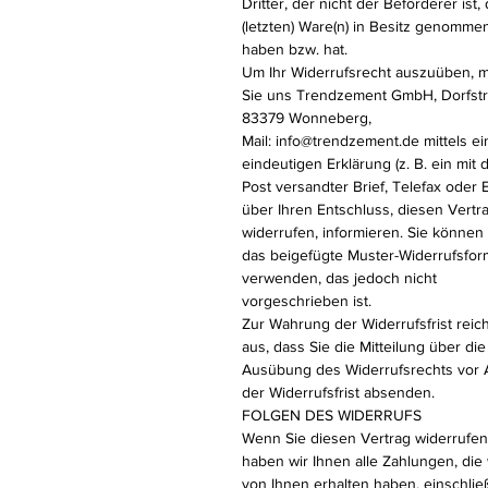
Dritter, der nicht der Beförderer ist, 
(letzten) Ware(n) in Besitz genomme
haben bzw. hat.
Um Ihr Widerrufsrecht auszuüben, 
Sie uns Trendzement GmbH, Dorfstr
83379 Wonneberg,
Mail: info@trendzement.de mittels ei
eindeutigen Erklärung (z. B. ein mit 
Post versandter Brief, Telefax oder E
über Ihren Entschluss, diesen Vertr
widerrufen, informieren. Sie können
das beigefügte Muster-Widerrufsfor
verwenden, das jedoch nicht
vorgeschrieben ist.
Zur Wahrung der Widerrufsfrist reich
aus, dass Sie die Mitteilung über die
Ausübung des Widerrufsrechts vor 
der Widerrufsfrist absenden.
FOLGEN DES WIDERRUFS
Wenn Sie diesen Vertrag widerrufen
haben wir Ihnen alle Zahlungen, die 
von Ihnen erhalten haben, einschließ