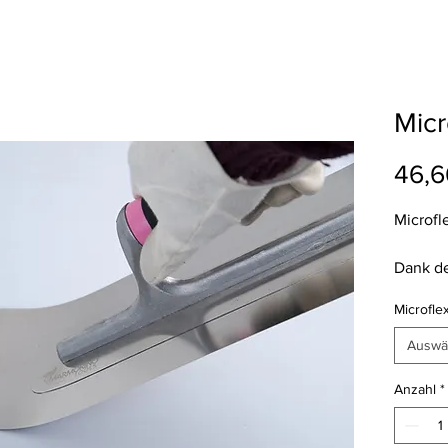
Micr
46,6
Microfle
Dank de
Klinge,
Microflex
die Mic
Feinst
Auswä
Hazen u
viele m
Anzahl
*
Hergste
beliebt