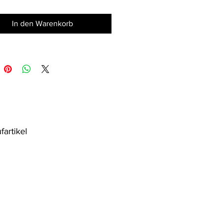
el ist aus Aluminium und der
us Gummi.
In den Warenkorb
fartikel