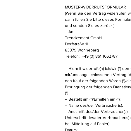
MUSTER-WIDERRUFSFORMULAR
(Wenn Sie den Vertrag widerrufen wo
dann füllen Sie bitte dieses Formula
und senden Sie es zurück.)
– An:
Trendzement GmbH
Dorfstraße 11
83379 Wonneberg
Telefon: +49 (0) 861 1662787
– Hiermit widerrufe(n) ich/wir (*) den
mir/uns abgeschlossenen Vertrag ü
den Kauf der folgenden Waren (*)/di
Erbringung der folgenden Dienstlei
(*)
– Bestellt am (*)/Erhalten am (*):
– Name des/der Verbraucher(s):
– Anschrift des/der Verbraucher(s):
Unterschrift des/der Verbraucher(s) 
bei Mitteilung auf Papier)
Datum: