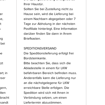
Ihrer Haustür.
Sollten Sie bei Zustellung nicht zu
er
Hause sein, wird die Lieferung bei
ne,
einem Nachbarn abgegeben oder 7
t
Tage zur Abholung in der nächsten
s
Postfiliale hinterlegt. Eine Information
darüber finden Sie dann in Ihrem
ng
Briefkasten.
 bei
SPEDITIONSVERSAND
be
Die Speditionslieferung erfolgt frei
Bordsteinkante.
tzt
Bitte beachten Sie, dass sich die
Abladestelle in einem für LKW
rt; in
befahrbaren Bereich befinden muss.
eser
Anderenfalls kann die Lieferung nur
an die nächstgelegene für LKW
gern,
erreichbare Stelle erfolgen. Die
lten
Spedition wird sich mit Ihnen in
bracht
Verbindung setzen, um einen
esandt
Liefertermin abzustimmen.