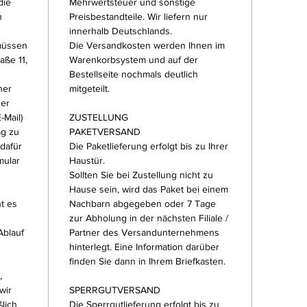
die
Mehrwertsteuer und sonstige
n
Preisbestandteile. Wir liefern nur
innerhalb Deutschlands.
müssen
Die Versandkosten werden Ihnen im
aße 11,
Warenkorbsystem und auf der
Bestellseite nochmals deutlich
ner
mitgeteilt.
der
-Mail)
ZUSTELLUNG
ag zu
PAKETVERSAND
 dafür
Die Paketlieferung erfolgt bis zu Ihrer
mular
Haustür.
Sollten Sie bei Zustellung nicht zu
Hause sein, wird das Paket bei einem
t es
Nachbarn abgegeben oder 7 Tage
zur Abholung in der nächsten Filiale /
Ablauf
Partner des Versandunternehmens
hinterlegt. Eine Information darüber
finden Sie dann in Ihrem Briefkasten.
,
wir
SPERRGUTVERSAND
lich
Die Sperrgutlieferung erfolgt bis zu