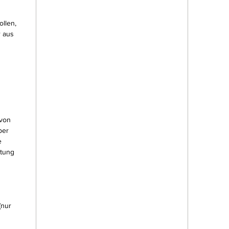
llen,
r aus
 von
ber
e
stung
(nur