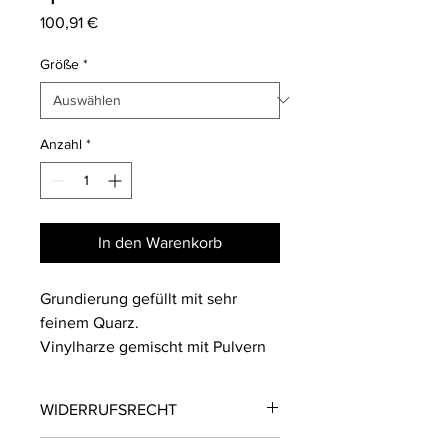
Preis
100,91 €
Größe
*
Anzahl
*
In den Warenkorb
Grundierung gefüllt mit sehr
feinem Quarz.
Vinylharze gemischt mit Pulvern
und Mikromarmorkörnern.
Zur Untergrundvorbereitung für
WIDERRUFSRECHT
mineralische Spachtelmassen.
Reguliert das Saugverhalten und
WIDERRUFSRECHT