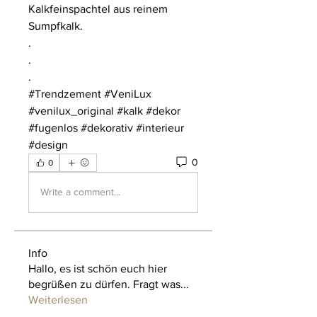
Kalkfeinspachtel aus reinem 
Sumpfkalk.
.
.
.
#Trendzement #VeniLux 
#venilux_original #kalk #dekor 
#fugenlos #dekorativ #interieur 
#design
0
0
Write a comment...
Info
Hallo, es ist schön euch hier
begrüßen zu dürfen. Fragt was
...
Weiterlesen