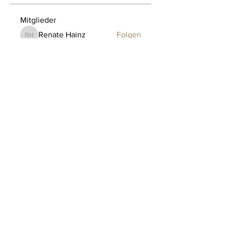
Mitglieder
Renate Hainz
Folgen
Renate Hainz
decoartion
Folgen
decoartion
Peppe
Folgen
Mx- Schmitz
Folgen
VeniLux Shop von TRENDZEMENT
Folgen
Alle Mitglieder anzeigen (66)
Impressum
AGB