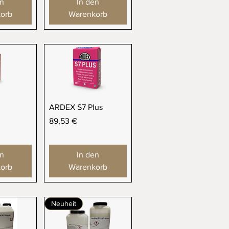
en
In den
orb
Warenkorb
sicht
Schnellansicht
ARDEX S7 Plus
Preis
89,53 €
en
In den
orb
Warenkorb
Neuheit