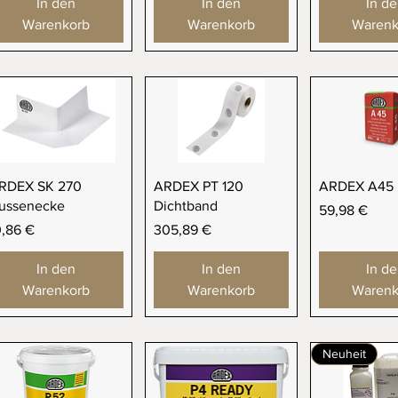
In den
In den
In d
Warenkorb
Warenkorb
Warenk
Schnellansicht
Schnellansicht
Schnellan
RDEX SK 270
ARDEX PT 120
ARDEX A45
ussenecke
Dichtband
Preis
59,98 €
eis
Preis
0,86 €
305,89 €
In den
In den
In d
Warenkorb
Warenkorb
Warenk
Neuheit