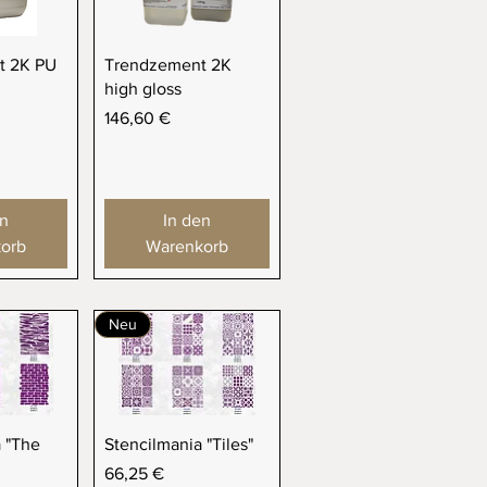
sicht
Schnellansicht
t 2K PU
Trendzement 2K
high gloss
Preis
146,60 €
en
In den
orb
Warenkorb
Neu
sicht
Schnellansicht
 "The
Stencilmania "Tiles"
Preis
66,25 €