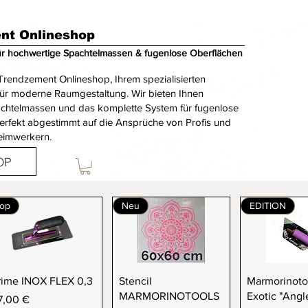
nt Onlineshop
ür hochwertige Spachtelmassen & fugenlose Oberflächen
rendzement Onlineshop, Ihrem spezialisierten
für moderne Raumgestaltung. Wir bieten Ihnen
achtelmassen und das komplette System für fugenlose
erfekt abgestimmt auf die Ansprüche von Profis und
eimwerkern.
OP
op
Neu
EDITION
Schnellansicht
Schnellansicht
Schnellan
rime INOX FLEX 0,3
Stencil
Marmorinoto
MARMORINOTOOLS
Exotic "Angl
eis
7,00 €