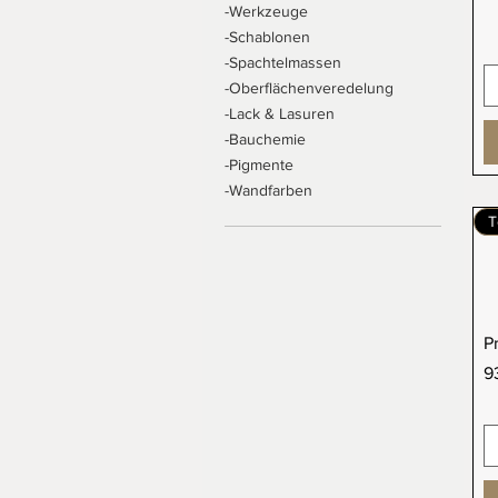
-Werkzeuge
-Schablonen
-Spachtelmassen
-Oberflächenveredelung
-Lack & Lasuren
-Bauchemie
-Pigmente
-Wandfarben
T
P
Pr
9