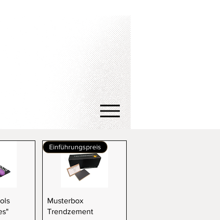
Einführungspreis
sicht
Schnellansicht
ols
Musterbox
es"
Trendzement