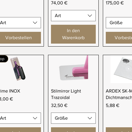
Preis
Preis
74,00 €
175,00 €
Art
Art
Größe
In den
Vorbestellen
Warenkorb
Vorbest
op
Schnellansicht
Schnellansicht
Schnellan
rime INOX
Stilmirror Light
ARDEX SK-M
Trazoidal
Dichtmansch
eis
3,00 €
Preis
Preis
32,50 €
5,88 €
Art
Größe