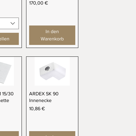
Preis
170,00 €
In den
ellen
Warenkorb
sicht
Schnellansicht
 15/30
ARDEX SK 90
ette
Innenecke
Preis
10,86 €