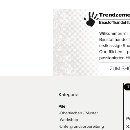
Trendzeme
Baustoffhandel f
Willkommen im T
Baustoffhandel 
erstklassige Sp
Oberflächen – p
passionierten H
ZUM SH
T
Kategorie
Alle
-Oberflächen / Muster
P
-Workshop
Pr
-Untergrundvorbereitung
8