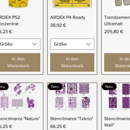
Schnellansicht
Schnellansicht
Schnellan
RDEX P52
ARDEX P4 Ready
Trendzemen
onzentrat
Ultramatt
Preis
38,92 €
eis
Preis
6,23 €
205,80 €
Größe
Größe
In den
In den
In d
Warenkorb
Warenkorb
Warenk
eu
Neu
Neu
Schnellansicht
Schnellansicht
Schnellan
tencilmania "Nature"
Stencilmania "Tekno"
Stencilmania
Wall"
eis
Preis
6,25 €
66,25 €