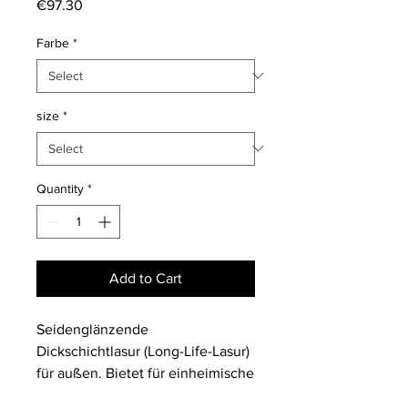
Price
€97.30
Farbe
*
size
*
Quantity
*
Add to Cart
Seidenglänzende
Dickschichtlasur (Long-Life-Lasur)
für außen. Bietet für einheimische
und tropische Laub- und