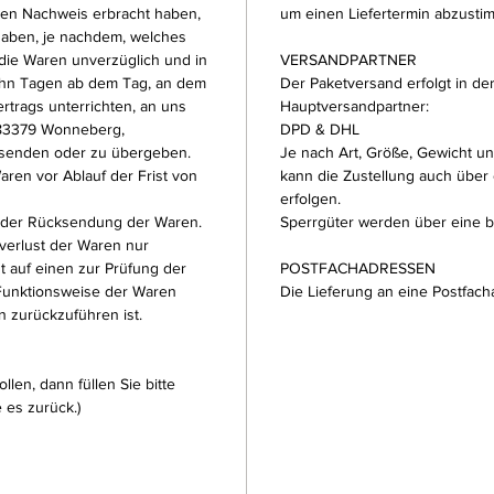
den Nachweis erbracht haben,
um einen Liefertermin abzusti
haben, je nachdem, welches
 die Waren unverzüglich und in
VERSANDPARTNER
zehn Tagen ab dem Tag, an dem
Der Paketversand erfolgt in d
rtrags unterrichten, an uns
Hauptversandpartner:
 83379 Wonneberg,
DPD & DHL
usenden oder zu übergeben.
Je nach Art, Größe, Gewicht un
Waren vor Ablauf der Frist von
kann die Zustellung auch über
erfolgen.
n der Rücksendung der Waren.
Sperrgüter werden über eine be
verlust der Waren nur
 auf einen zur Prüfung der
POSTFACHADRESSEN
 Funktionsweise der Waren
Die Lieferung an eine Postfacha
 zurückzuführen ist.
len, dann füllen Sie bitte
 es zurück.)