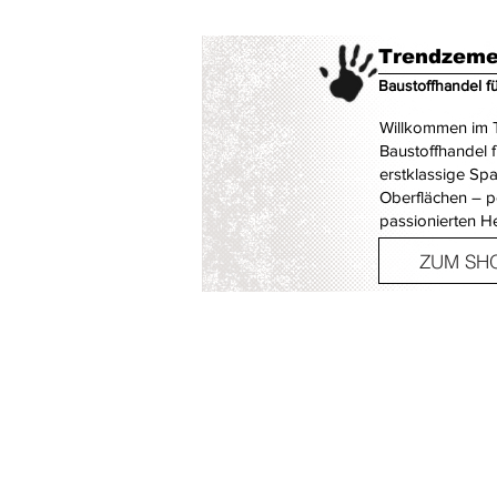
Trendzeme
Baustoffhandel f
Willkommen im T
Baustoffhandel 
erstklassige Sp
Oberflächen – p
passionierten H
ZUM SH