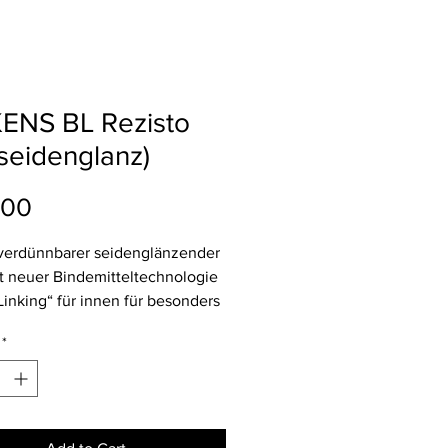
KENS BL Rezisto
seidenglanz)
Price
.00
verdünnbarer seidenglänzender
t neuer Bindemitteltechnologie
Linking“ für innen für besonders
ierfähige und mechanisch
*
are Oberflächen im
reich.
ndere Merkmale
llentes Deck- und
dvermögen, beste