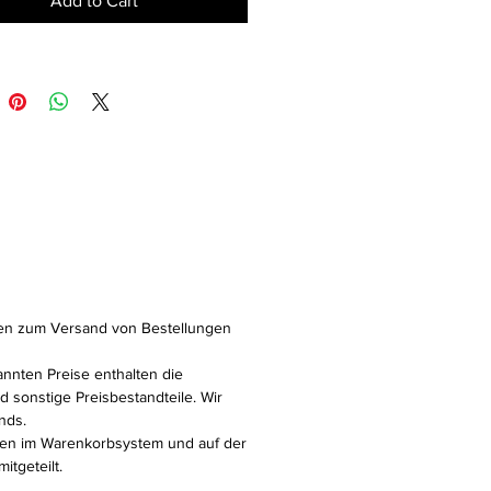
Add to Cart
tenabdeckung
em kratz- und stoßbeständig
stent gegen Schmutz, Fett und
dschweiß
r Weißgrad,
ilbungsresistent
chsarm
erbasiertes Produkt
: weiß
ch: ca. 13 m²/l
2,5 Liter
onen zum Versand von Bestellungen
nnten Preise enthalten die
 sonstige Preisbestandteile. Wir
nds.
en im Warenkorbsystem und auf der
itgeteilt.