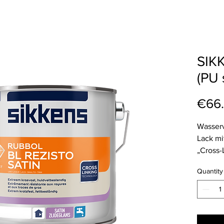
SIK
(PU 
€66
Wasser
Lack mi
„Cross-
strapaz
Quantity
belastb
Innenbe
Beso
exze
Stan