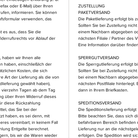
lefax oder E-Mail) über Ihren
ZUSTELLUNG
rufen, informieren. Sie können
PAKETVERSAND
ufsformular verwenden, das
Die Paketlieferung erfolgt bis z
Sollten Sie bei Zustellung nich
t es aus, dass Sie die
einem Nachbarn abgegeben ode
derrufsrechts vor Ablauf der
nächsten Filiale / Partner des
Eine Information darüber finden
 haben wir Ihnen alle
SPERRGUTVERSAND
n haben, einschließlich der
Die Sperrgutlieferung erfolgt bi
tzlichen Kosten, die sich
Sollten Sie bei Zustellung nich
e Art der Lieferung als die von
bei einem Nachbarn abgegeben
dlieferung gewählt haben),
nächsten Postfiliale hinterlegt.
n vierzehn Tagen ab dem Tag
dann in Ihrem Briefkasten.
ng über Ihren Widerruf dieses
Für diese Rückzahlung
SPEDITIONSVERSAND
el, das Sie bei der
Die Speditionslieferung erfolgt 
zt haben, es sei denn, mit
Bitte beachten Sie, dass sich d
res vereinbart; in keinem Fall
befahrbaren Bereich befinden 
lung Entgelte berechnet.
Lieferung nur an die nächstgel
ern, bis wir die Waren wieder
erfolgen. Die Spedition wird si