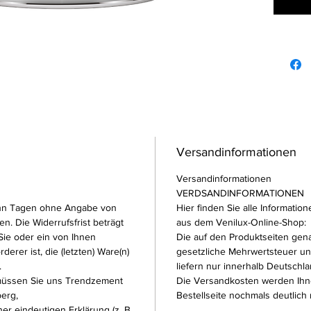
Kan
extr
resi
Han
hohe
verg
geru
wass
Versandinformationen
Farbton
Versandinformationen
Verbrau
VERDSANDINFORMATIONEN
Größe: 
ehn Tagen ohne Angabe von
Hier finden Sie alle Informati
n. Die Widerrufsfrist beträgt
aus dem Venilux-Online-Shop:
ie oder ein von Ihnen
Die auf den Produktseiten gena
derer ist, die (letzten) Ware(n)
gesetzliche Mehrwertsteuer und
.
liefern nur innerhalb Deutschla
müssen Sie uns Trendzement
Die Versandkosten werden Ihn
erg,
Bestellseite nochmals deutlich m
ner eindeutigen Erklärung (z. B.